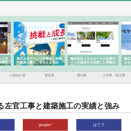
と三河
株式会社ナツハラが建設と鋲螺
株式会社メタルエースの企業サ
株式
外構空
で滋賀の暮らしを支える理由
イトが提供する充実した情報内
みを
容とは
人材紹介業
製造業
通信業
小売業・販売業
る左官工事と建築施工の実績と強み
google+
はてブ