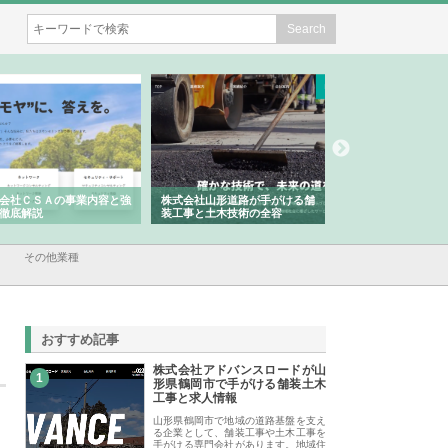
会社ＣＳＡの事業内容と強
株式会社山形道路が手がける舗
ホクシン設備株式会
徹底解説
装工事と土木技術の全容
る給排水空調消火設
績と強み
その他業種
おすすめ記事
株式会社アドバンスロードが山
1
形県鶴岡市で手がける舗装土木
工事と求人情報
山形県鶴岡市で地域の道路基盤を支え
る企業として、舗装工事や土木工事を
手がける専門会社があります。地域住