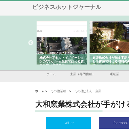
ビジネスホットジャーナル
ＯＮＯｃｏｍｐａｎｙ
株式会社アセットイノベーショ
庭楽株式会社が知多半島
ら広域配送を実現でき
ンのワンルーム投資で始める資
と名古屋で叶える理想の
産形成と老後準備
間
ホーム
士業（専門職種）
運送業
ホーム >
その他業種
>
その他_法人・企業
大和窯業株式会社が手がけ
twitter
facebook