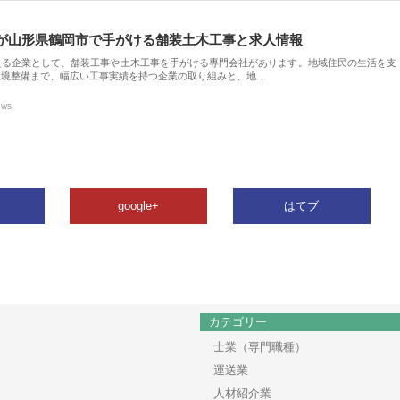
が山形県鶴岡市で手がける舗装土木工事と求人情報
える企業として、舗装工事や土木工事を手がける専門会社があります。地域住民の生活を支
環境整備まで、幅広い工事実績を持つ企業の取り組みと、地…
ews
google+
はてブ
カテゴリー
士業（専門職種）
運送業
人材紹介業