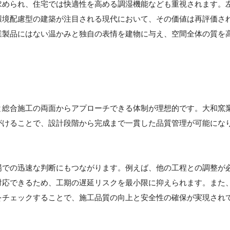
求められ、住宅では快適性を高める調湿機能なども重視されます。
環境配慮型の建築が注目される現代において、その価値は再評価さ
業製品にはない温かみと独自の表情を建物に与え、空間全体の質を
と総合施工の両面からアプローチできる体制が理想的です。大和窯
がけることで、設計段階から完成まで一貫した品質管理が可能にな
場での迅速な判断にもつながります。例えば、他の工程との調整が
対応できるため、工期の遅延リスクを最小限に抑えられます。また
をチェックすることで、施工品質の向上と安全性の確保が実現され