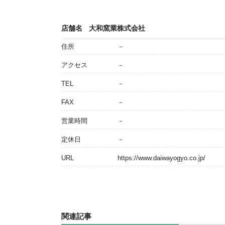
店舗名
大和窯業株式会社
住所
－
アクセス
－
TEL
－
FAX
－
営業時間
－
定休日
－
URL
https://www.daiwayogyo.co.jp/
関連記事