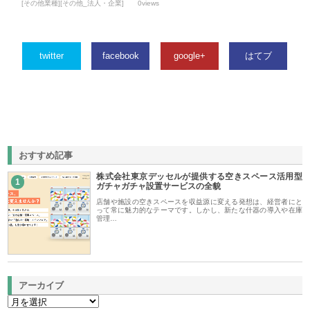
[その他業種][その他_法人・企業]
0views
twitter
facebook
google+
はてブ
おすすめ記事
株式会社東京デッセルが提供する空きスペース活用型
1
ガチャガチャ設置サービスの全貌
店舗や施設の空きスペースを収益源に変える発想は、経営者にと
って常に魅力的なテーマです。しかし、新たな什器の導入や在庫
管理…
アーカイブ