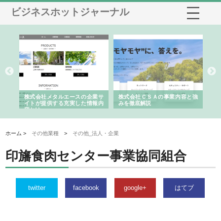
ビジネスホットジャーナル
鋲螺
株式会社メタルエースの企業サ
株式会社ＣＳＡの事業内容と強
株
由
イトが提供する充実した情報内
みを徹底解説
装
容とは
ホーム >
その他業種
>
その他_法人・企業
印旛食肉センター事業協同組合
twitter
facebook
google+
はてブ