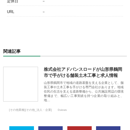
定休日
－
URL
－
関連記事
株式会社アドバンスロードが山形県鶴岡
市で手がける舗装土木工事と求人情報
山形県鶴岡市で地域の道路基盤を支える企業として、舗
装工事や土木工事を手がける専門会社があります。地域
住民の生活を支える道路整備から、公共施設周辺の環境
整備まで、幅広い工事実績を持つ企業の取り組みと、
地…
[その他業種][その他_法人・企業]
0views