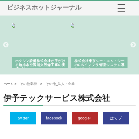
ビジネスホットジャーナル
る舗
ホクシン設備株式会社が手がけ
株式会社東京シー・エム・シー
株
る給排水空調消火設備工事の実
のGISインフラ管理システム導
か
績と強み
入メリット
由
ホーム >
その他業種
>
その他_法人・企業
伊予テックサービス株式会社
twitter
facebook
google+
はてブ