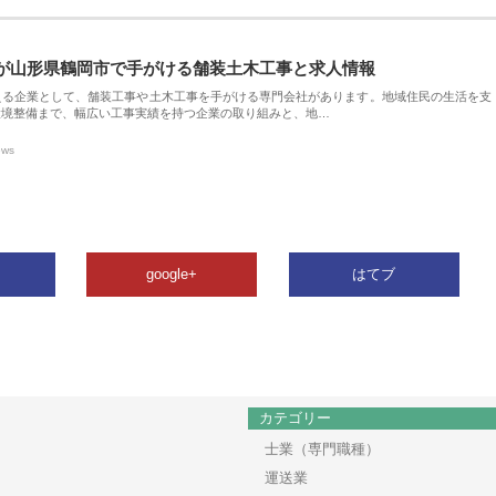
が山形県鶴岡市で手がける舗装土木工事と求人情報
える企業として、舗装工事や土木工事を手がける専門会社があります。地域住民の生活を支
環境整備まで、幅広い工事実績を持つ企業の取り組みと、地…
ews
google+
はてブ
カテゴリー
士業（専門職種）
運送業