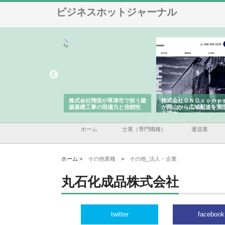
ビジネスホットジャーナル
クシンが大阪で選ば
株式会社翔栄が草津市で担う建
株式会社ＯＮＯｃｏｍｐａｎ
事の実績と強み
築基礎工事の現場力と信頼性
が岡山から広域配送を実現で
る理由
ホーム
士業（専門職種）
運送業
ホーム >
その他業種
>
その他_法人・企業
丸石化成品株式会社
twitter
facebook