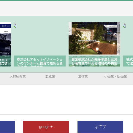
ｙ
株式会社アセットイノベーショ
庭楽株式会社が知多半島と三河
株式会
き
ンのワンルーム投資で始める資
と名古屋で叶える理想の外構空
で滋賀
産形成と老後準備
間
人材紹介業
製造業
通信業
小売業・販売業
google+
はてブ