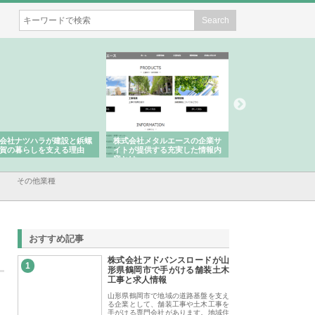
社ナツハラが建設と鋲螺
株式会社メタルエースの企業サ
株式会社ＣＳＡの事業
の暮らしを支える理由
イトが提供する充実した情報内
みを徹底解説
容とは
その他業種
おすすめ記事
株式会社アドバンスロードが山
1
形県鶴岡市で手がける舗装土木
工事と求人情報
山形県鶴岡市で地域の道路基盤を支え
る企業として、舗装工事や土木工事を
手がける専門会社があります。地域住