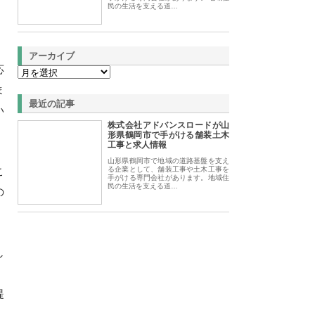
民の生活を支える道…
アーカイブ
応
ま
最近の記事
い
株式会社アドバンスロードが山
形県鶴岡市で手がける舗装土木
工事と求人情報
山形県鶴岡市で地域の道路基盤を支え
こ
る企業として、舗装工事や土木工事を
手がける専門会社があります。地域住
民の生活を支える道…
の
し
提