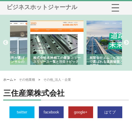
ビジネスホットジャーナル
選ば
株式会社名神精工の最新ニュー
有限会社エム・ビルドが南多摩
有
ルの
スリリース一覧と注目トピック
で選ばれる道路舗装と土木工事
ネ
の実力
ホーム >
その他業種
>
その他_法人・企業
三住産業株式会社
twitter
facebook
google+
はてブ