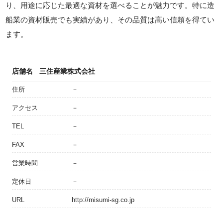
り、用途に応じた最適な資材を選べることが魅力です。特に造
船業の資材販売でも実績があり、その品質は高い信頼を得てい
ます。
店舗名
三住産業株式会社
住所
－
アクセス
－
TEL
－
FAX
－
営業時間
－
定休日
－
URL
http://misumi-sg.co.jp