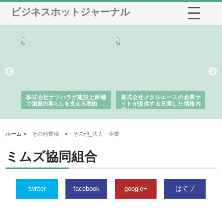
ビジネスホットジャーナル
三河
株式会社ナツハラが建設と鋲螺
株式会社メタルエースの企業サ
株
構空
で滋賀の暮らしを支える理由
イトが提供する充実した情報内
み
容とは
ホーム >
その他業種
>
その他_法人・企業
ミムズ協同組合
twitter
facebook
google+
はてブ