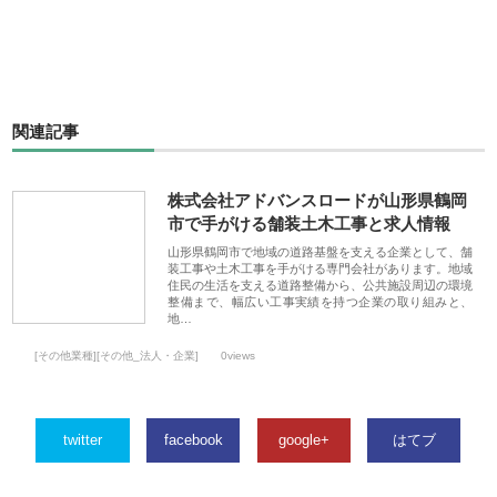
関連記事
株式会社アドバンスロードが山形県鶴岡
市で手がける舗装土木工事と求人情報
山形県鶴岡市で地域の道路基盤を支える企業として、舗
装工事や土木工事を手がける専門会社があります。地域
住民の生活を支える道路整備から、公共施設周辺の環境
整備まで、幅広い工事実績を持つ企業の取り組みと、
地…
[その他業種][その他_法人・企業]
0views
twitter
facebook
google+
はてブ