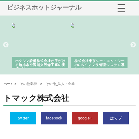
ビジネスホットジャーナル
る舗
ホクシン設備株式会社が手がけ
株式会社東京シー・エム・シー
株
る給排水空調消火設備工事の実
のGISインフラ管理システム導
か
績と強み
入メリット
由
ホーム >
その他業種
>
その他_法人・企業
トマック株式会社
twitter
facebook
google+
はてブ