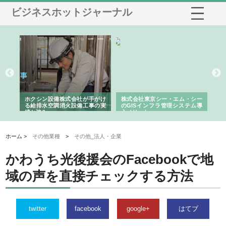
ビジネスホットジャーナル
る舗
ホクシン設備株式会社が手がけ
株式会社東京シー・エム・シー
株
る給排水空調消火設備工事の実
のGISインフラ管理システム導
か
績と強み
入メリット
由
ホーム >
その他業種
>
その他_法人・企業
かわうち光後援会のFacebookで地
域の声を直接チェックする方法
twitter
facebook
google+
はてブ