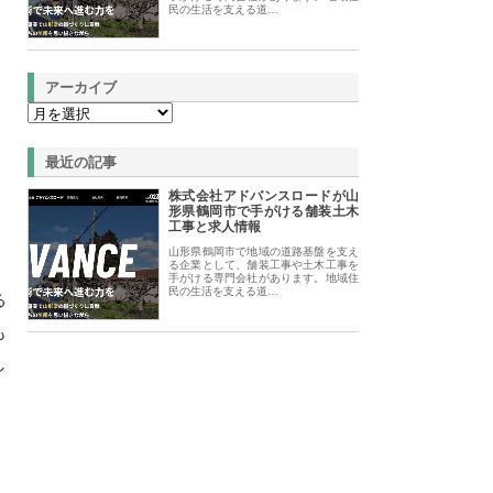
民の生活を支える道…
アーカイブ
最近の記事
株式会社アドバンスロードが山
形県鶴岡市で手がける舗装土木
工事と求人情報
山形県鶴岡市で地域の道路基盤を支え
る企業として、舗装工事や土木工事を
手がける専門会社があります。地域住
民の生活を支える道…
る
も
し