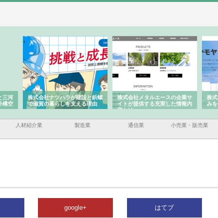
と三河
株式会社ナツハラが建設と鋲螺
株式会社メタルエースの企業サ
株式
外構空
で滋賀の暮らしを支える理由
イトが提供する充実した情報内
みを
容とは
人材紹介業
製造業
通信業
小売業・販売業
google+
はてブ