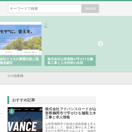
会社ＣＳＡの事業内容と強
株式会社山形道路が手がける舗
ホクシン設備株式会
徹底解説
装工事と土木技術の全容
る給排水空調消火設
績と強み
その他業種
おすすめ記事
株式会社アドバンスロードが山
1
形県鶴岡市で手がける舗装土木
工事と求人情報
山形県鶴岡市で地域の道路基盤を支え
る企業として、舗装工事や土木工事を
手がける専門会社があります。地域住