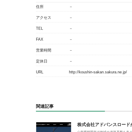
住所
－
アクセス
－
TEL
－
FAX
－
営業時間
－
定休日
－
URL
http://koushin-sakan.sakura.ne.jp/
関連記事
株式会社アドバンスロード
山形県鶴岡市で地域の道路基盤を支