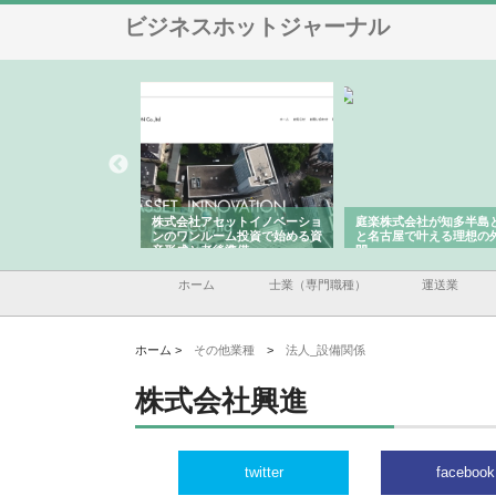
ビジネスホットジャーナル
ＯＮＯｃｏｍｐａｎｙ
株式会社アセットイノベーショ
庭楽株式会社が知多半島
ら広域配送を実現でき
ンのワンルーム投資で始める資
と名古屋で叶える理想の
産形成と老後準備
間
ホーム
士業（専門職種）
運送業
ホーム >
その他業種
>
法人_設備関係
株式会社興進
twitter
facebook