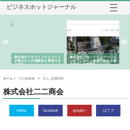
ビジネスホットジャーナル
う建
株式会社ＯＮＯｃｏｍｐａｎｙ
株式会社アセットイノベーショ
庭
性
が岡山から広域配送を実現でき
ンのワンルーム投資で始める資
と
る理由
産形成と老後準備
間
ホーム >
その他業種
>
法人_設備関係
株式会社二二商会
twitter
facebook
google+
はてブ