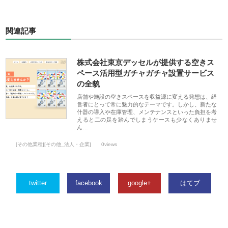
関連記事
株式会社東京デッセルが提供する空きス
ペース活用型ガチャガチャ設置サービス
の全貌
店舗や施設の空きスペースを収益源に変える発想は、経
営者にとって常に魅力的なテーマです。しかし、新たな
什器の導入や在庫管理、メンテナンスといった負担を考
えると二の足を踏んでしまうケースも少なくありませ
ん…
[その他業種][その他_法人・企業]
0views
twitter
facebook
google+
はてブ