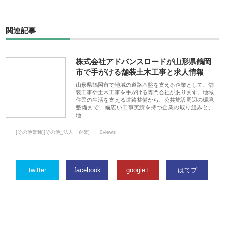
関連記事
株式会社アドバンスロードが山形県鶴岡
市で手がける舗装土木工事と求人情報
山形県鶴岡市で地域の道路基盤を支える企業として、舗
装工事や土木工事を手がける専門会社があります。地域
住民の生活を支える道路整備から、公共施設周辺の環境
整備まで、幅広い工事実績を持つ企業の取り組みと、
地…
[その他業種][その他_法人・企業]
0views
twitter
facebook
google+
はてブ