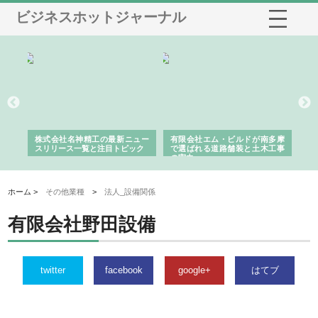
ビジネスホットジャーナル
選ば
株式会社名神精工の最新ニュー
有限会社エム・ビルドが南多摩
有
ルの
スリリース一覧と注目トピック
で選ばれる道路舗装と土木工事
ネ
の実力
ホーム >
その他業種
>
法人_設備関係
有限会社野田設備
twitter
facebook
google+
はてブ