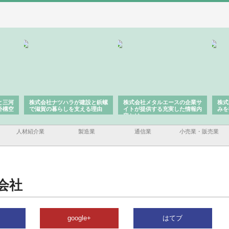
と三河
株式会社ナツハラが建設と鋲螺
株式会社メタルエースの企業サ
株式
外構空
で滋賀の暮らしを支える理由
イトが提供する充実した情報内
みを
容とは
人材紹介業
製造業
通信業
小売業・販売業
会社
google+
はてブ