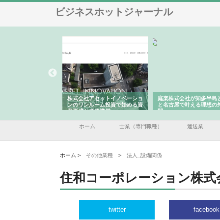
ビジネスホットジャーナル
ＯＮＯｃｏｍｐａｎｙ
株式会社アセットイノベーショ
庭楽株式会社が知多半島
ら広域配送を実現でき
ンのワンルーム投資で始める資
と名古屋で叶える理想の
産形成と老後準備
間
ホーム
士業（専門職種）
運送業
ホーム >
その他業種
>
法人_設備関係
住和コーポレーション株式
twitter
facebook