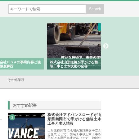
会社ＣＳＡの事業内容と強
株式会社山形道路が手がける舗
ホクシン設備株式会
徹底解説
装工事と土木技術の全容
る給排水空調消火設
績と強み
その他業種
おすすめ記事
株式会社アドバンスロードが山
1
形県鶴岡市で手がける舗装土木
工事と求人情報
山形県鶴岡市で地域の道路基盤を支え
る企業として、舗装工事や土木工事を
手がける専門会社があります。地域住