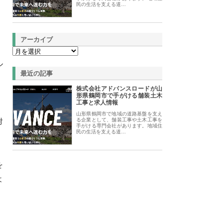
民の生活を支える道…
アーカイブ
ル
最近の記事
株式会社アドバンスロードが山
形県鶴岡市で手がける舗装土木
工事と求人情報
山形県鶴岡市で地域の道路基盤を支え
対
る企業として、舗装工事や土木工事を
手がける専門会社があります。地域住
民の生活を支える道…
を
よ