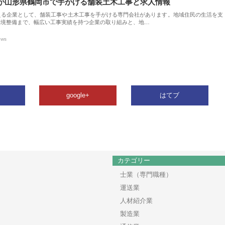
が山形県鶴岡市で手がける舗装土木工事と求人情報
える企業として、舗装工事や土木工事を手がける専門会社があります。地域住民の生活を支
環境整備まで、幅広い工事実績を持つ企業の取り組みと、地…
ews
google+
はてブ
カテゴリー
士業（専門職種）
運送業
人材紹介業
製造業