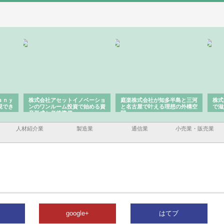
ａｎｙ
株式会社アセットイノベーショ
庭楽株式会社が知多半島と三河
株式
現でき
ンのワンルーム投資で始める資
と名古屋で叶える理想の外構空
で滋
産形成と老後準備
間
人材紹介業
製造業
通信業
小売業・販売業
google+
はてブ