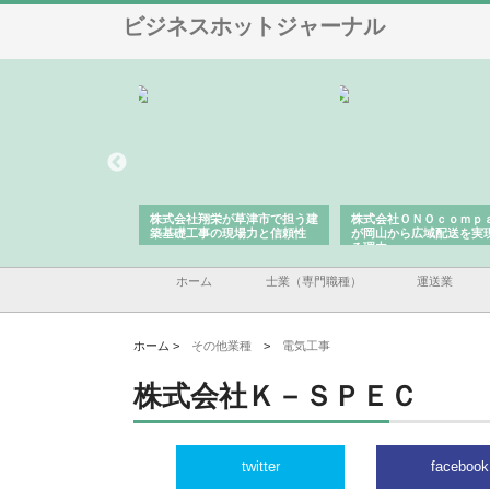
ビジネスホットジャーナル
ハクシンが大阪で選ば
株式会社翔栄が草津市で担う建
株式会社ＯＮＯｃｏｍｐ
工事の実績と強み
築基礎工事の現場力と信頼性
が岡山から広域配送を実
る理由
ホーム
士業（専門職種）
運送業
ホーム >
その他業種
>
電気工事
株式会社Ｋ－ＳＰＥＣ
twitter
facebook