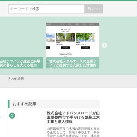
会社ナツハラが建設と鋲螺
株式会社メタルエースの企業サ
株式会社ＣＳＡの事
賀の暮らしを支える理由
イトが提供する充実した情報内
みを徹底解説
容とは
その他業種
おすすめ記事
株式会社アドバンスロードが山
1
形県鶴岡市で手がける舗装土木
工事と求人情報
山形県鶴岡市で地域の道路基盤を支え
る企業として、舗装工事や土木工事を
手がける専門会社があります。地域住