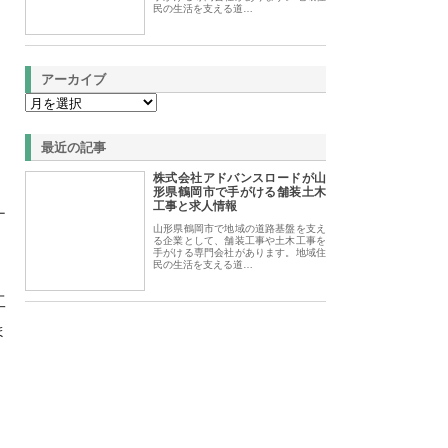
民の生活を支える道…
アーカイブ
最近の記事
株式会社アドバンスロードが山
形県鶴岡市で手がける舗装土木
工事と求人情報
ナ
山形県鶴岡市で地域の道路基盤を支え
る企業として、舗装工事や土木工事を
手がける専門会社があります。地域住
民の生活を支える道…
工
ま