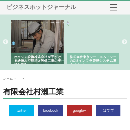
ビジネスホットジャーナル
る舗
ホクシン設備株式会社が手がけ
株式会社東京シー・エム・シー
株
る給排水空調消火設備工事の実
のGISインフラ管理システム導
か
績と強み
入メリット
由
ホーム >
>
有限会社村瀬工業
twitter
facebook
google+
はてブ